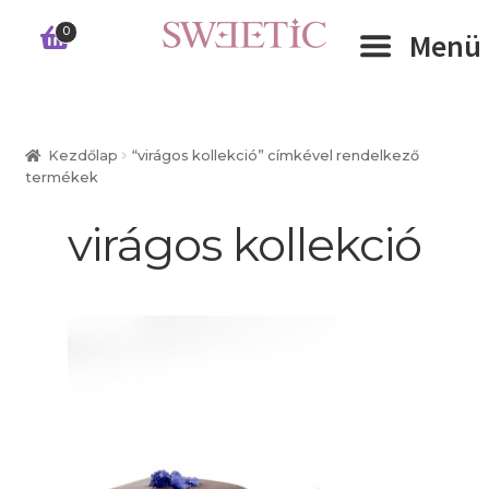
Ugrás
Kilépés
0
Menü
a
a
navigációhoz
tartalomba
Expand 
RÓLUNK
Kezdőlap
“virágos kollekció” címkével rendelkező
termékek
Expand 
WEBSHOP
virágos kollekció
Expand 
CÉGEKNEK
INFORMÁCIÓK
KAPCSOLAT