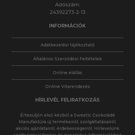
Adószám:
24392273-2-13
INFORMÁCIÓK
Adatkezelési tájékoztató
Általános Szerződési Feltételek
Online elállás
Online Vitarendezés
HÍRLEVÉL FELIRATKOZÁS
Értesüljön első kézből a Sweetic Csokoládé
Manufaktúra új termékeiről, szolgáltatásairól,
akciós ajánlatairól, érdekességeiről. Hírlevelünk
segítségével fontos és naprakész információkhoz