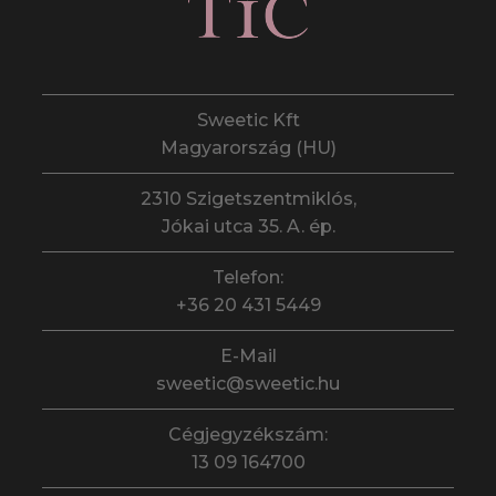
Sweetic Kft
Magyarország (HU)
2310 Szigetszentmiklós,
Jókai utca 35. A. ép.
Telefon:
+36 20 431 5449
E-Mail
sweetic@sweetic.hu
Cégjegyzékszám:
13 09 164700