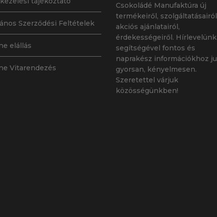
kezelési tájékoztató
Csokoládé Manufaktúra új
ki
termékeiről, szolgáltatásairól
lános Szerződési Feltételek
akciós ajánlatairól,
érdekességeiről. Hírlevelünk
ne elállás
segítségével fontos és
naprakész információkhoz ju
ne Vitarendezés
gyorsan, kényelmesen.
Szeretettel várjuk
közösségünkben!