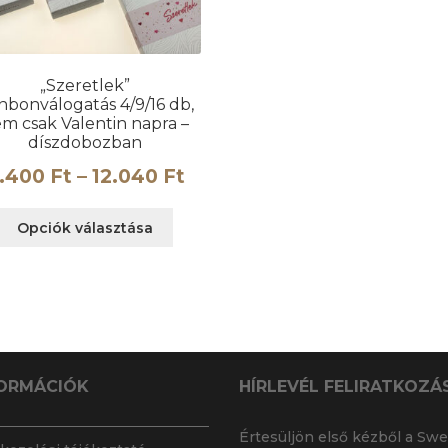
„Szeretlek”
nbonválogatás 4/9/16 db,
m csak Valentin napra –
díszdobozban
Ártartomány:
.400
Ft
–
12.040
Ft
4.400 Ft
Ennek
Opciók választása
-
a
terméknek
12.040 Ft
több
variációja
van.
A
változatok
ORMÁCIÓK
HÍRLEVÉL FELIRATKOZÁ
a
termékoldalon
Értesüljön első kézből a Swe
választhatók