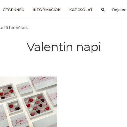
CÉGEKNEK
INFORMÁCIÓK
KAPCSOLAT
Bejelen
elkező termékek
Valentin napi