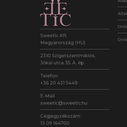
Adat
Álta
Onli
Sweetic Kft
Onli
Magyarország (HU)
2310 Szigetszentmiklós,
Jókai utca 35. A. ép.
Telefon:
+36 20 431 5449
E-Mail
sweetic@sweetic.hu
Cégjegyzékszám:
13 09 164700