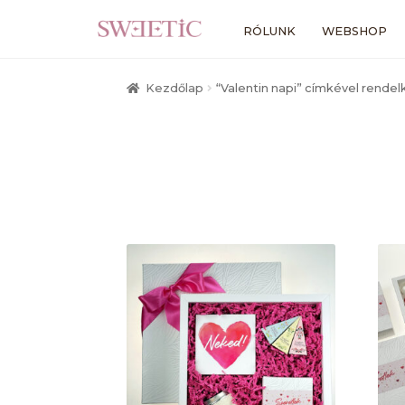
Ugrás
Kilépés
RÓLUNK
WEBSHOP
a
a
navigációhoz
tartalomba
Kezdőlap
“Valentin napi” címkével rend