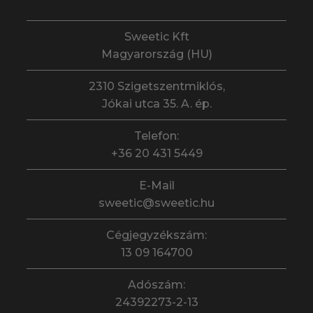
Sweetic Kft
Magyarország (HU)
2310 Szigetszentmiklós,
Jókai utca 35. A. ép.
Telefon:
+36 20 431 5449
E-Mail
sweetic@sweetic.hu
Cégjegyzékszám:
13 09 164700
Adószám:
24392273-2-13