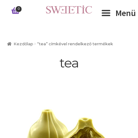
Ugrás
Kilépés
0
Menü
a
a
navigációhoz
tartalomba
Expand 
RÓLUNK
Kezdőlap
“tea” címkével rendelkező termékek
Expand 
WEBSHOP
tea
Expand 
CÉGEKNEK
INFORMÁCIÓK
KAPCSOLAT