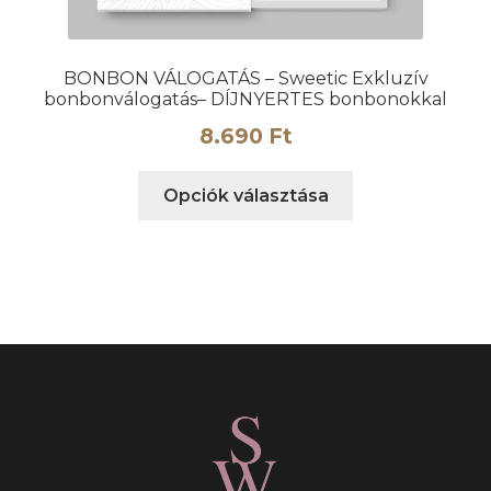
BONBON VÁLOGATÁS – Sweetic Exkluzív
bonbonválogatás– DÍJNYERTES bonbonokkal
8.690
Ft
Ennek
Opciók választása
a
terméknek
több
variációja
van.
A
változatok
a
termékoldalon
választhatók
ki