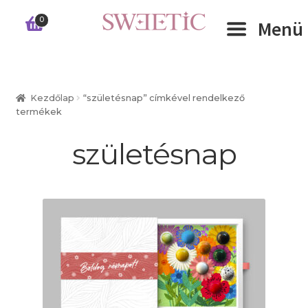
Ugrás
Kilépés
0
Menü
a
a
navigációhoz
tartalomba
Expand 
RÓLUNK
Kezdőlap
“születésnap” címkével rendelkező
termékek
Expand 
WEBSHOP
születésnap
Expand 
CÉGEKNEK
INFORMÁCIÓK
KAPCSOLAT