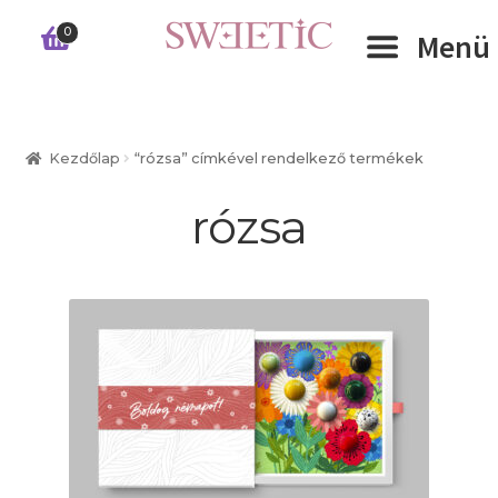
Ugrás
Kilépés
0
Menü
a
a
navigációhoz
tartalomba
Expand 
RÓLUNK
Kezdőlap
“rózsa” címkével rendelkező termékek
Expand 
WEBSHOP
rózsa
Expand 
CÉGEKNEK
INFORMÁCIÓK
KAPCSOLAT