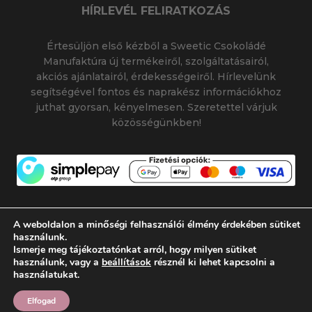
HÍRLEVÉL FELIRATKOZÁS
Értesüljön első kézből a Sweetic Csokoládé
Manufaktúra új termékeiről, szolgáltatásairól,
akciós ajánlatairól, érdekességeiről. Hírlevelünk
segítségével fontos és naprakész információkhoz
juthat gyorsan, kényelmesen. Szeretettel várjuk
közösségünkben!
A weboldalon a minőségi felhasználói élmény érdekében sütiket
használunk.
Ismerje meg tájékoztatónkat arról, hogy milyen sütiket
© 2026 SWEETIC CSOKOLÁDÉ MANUFAKTÚRA
használunk, vagy a
beállítások
résznél ki lehet kapcsolni a
|
|
SWEETIC@SWEETIC.HU
használatukat.
Készítette:
Flamich Gábor
Elfogad