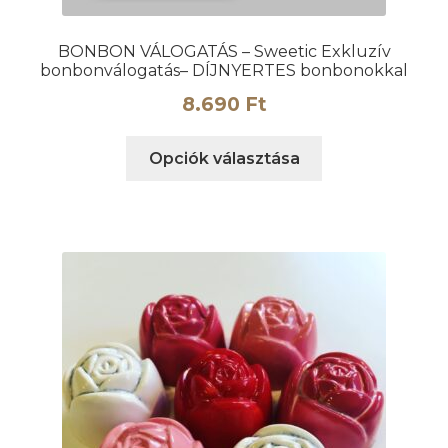
BONBON VÁLOGATÁS – Sweetic Exkluzív
bonbonválogatás– DÍJNYERTES bonbonokkal
8.690
Ft
Ennek
Opciók választása
a
terméknek
több
variációja
van.
A
változatok
a
termékoldalon
választhatók
ki