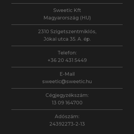
Sweetic Kft
Magyarország (HU)
2310 Szigetszentmiklós,
Jókai utca 35. A. ép.
Telefon:
+36 20 431 5449
E-Mail
sweetic@sweetic.hu
Cégjegyzékszám:
13 09 164700
Adószám:
24392273-2-13