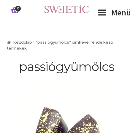
Ugrás
Kilépés
0
Menü
a
a
navigációhoz
tartalomba
Expand 
RÓLUNK
Kezdőlap
“passiógyümölcs” címkével rendelkező
termékek
Expand 
WEBSHOP
passiógyümölcs
Expand 
CÉGEKNEK
INFORMÁCIÓK
KAPCSOLAT