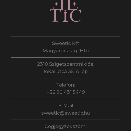
Sweetic Kft
Magyarország (HU)
2310 Szigetszentmiklós,
Jókai utca 35. A. ép.
Telefon:
+36 20 431 5449
E-Mail
sweetic@sweetic.hu
Cégjegyzékszám: