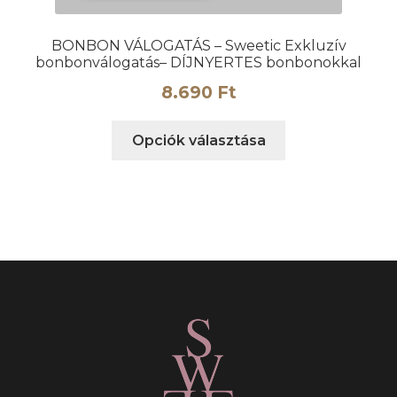
BONBON VÁLOGATÁS – Sweetic Exkluzív
bonbonválogatás– DÍJNYERTES bonbonokkal
8.690
Ft
Ennek
Opciók választása
a
terméknek
több
variációja
van.
A
változatok
a
termékoldalon
választhatók
ki