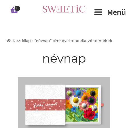
Ugrás
Kilépés
0
Menü
a
a
navigációhoz
tartalomba
Expand 
RÓLUNK
Kezdőlap
“névnap” címkével rendelkező termékek
Expand 
WEBSHOP
névnap
Expand 
CÉGEKNEK
INFORMÁCIÓK
KAPCSOLAT