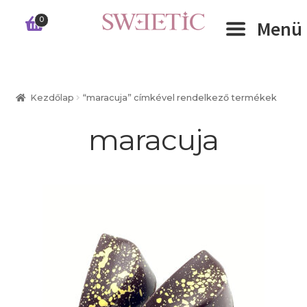
Ugrás
Kilépés
0
Menü
a
a
navigációhoz
tartalomba
Expand 
RÓLUNK
Kezdőlap
“maracuja” címkével rendelkező termékek
Expand 
WEBSHOP
maracuja
Expand 
CÉGEKNEK
INFORMÁCIÓK
KAPCSOLAT