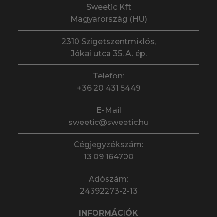
Sweetic Kft
Magyarország (HU)
2310 Szigetszentmiklós,
Jókai utca 35. A. ép.
Telefon:
+36 20 431 5449
E-Mail
sweetic@sweetic.hu
Cégjegyzékszám:
13 09 164700
Adószám:
24392273-2-13
INFORMÁCIÓK