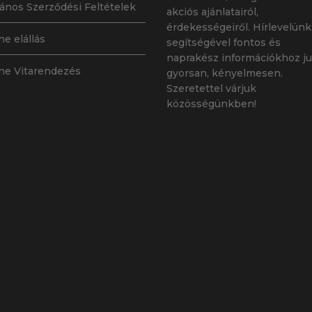
lános Szerződési Feltételek
akciós ajánlatairól,
érdekességeiről. Hírlevelünk
ne elállás
segítségével fontos és
naprakész információkhoz ju
ne Vitarendezés
gyorsan, kényelmesen.
Szeretettel várjuk
közösségünkben!