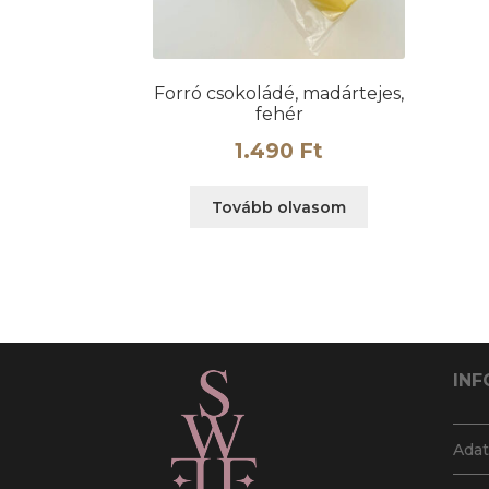
Forró csokoládé, madártejes,
fehér
1.490
Ft
Tovább olvasom
INF
Adat