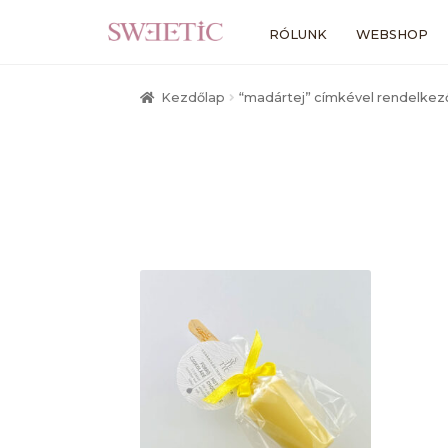
Ugrás
Kilépés
RÓLUNK
WEBSHOP
a
a
navigációhoz
tartalomba
Kezdőlap
“madártej” címkével rendelke