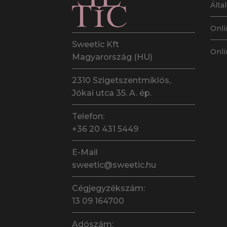
Álta
Onli
Sweetic Kft
Onli
Magyarország (HU)
2310 Szigetszentmiklós,
Jókai utca 35. A. ép.
Telefon:
+36 20 431 5449
E-Mail
sweetic@sweetic.hu
Cégjegyzékszám:
13 09 164700
Adószám: