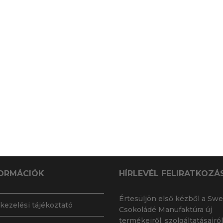
ORMÁCIÓK
HÍRLEVÉL FELIRATKOZÁ
Értesüljön első kézből a Swe
kezelési tájékoztató
Csokoládé Manufaktúra új
termékeiről, szolgáltatásairól