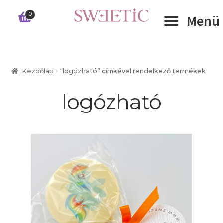
Ugrás
Kilépés
0
Menü
a
a
navigációhoz
tartalomba
Expand 
RÓLUNK
Kezdőlap
“logózható” címkével rendelkező termékek
Expand 
WEBSHOP
logózható
Expand 
CÉGEKNEK
INFORMÁCIÓK
KAPCSOLAT