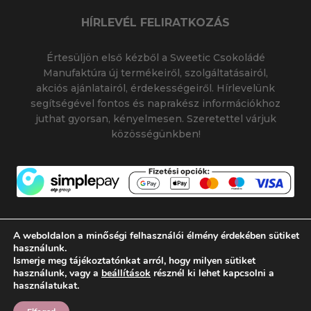
HÍRLEVÉL FELIRATKOZÁS
Értesüljön első kézből a Sweetic Csokoládé
Manufaktúra új termékeiről, szolgáltatásairól,
akciós ajánlatairól, érdekességeiről. Hírlevelünk
segítségével fontos és naprakész információkhoz
juthat gyorsan, kényelmesen. Szeretettel várjuk
közösségünkben!
A weboldalon a minőségi felhasználói élmény érdekében sütiket
használunk.
Ismerje meg tájékoztatónkat arról, hogy milyen sütiket
© 2026 SWEETIC CSOKOLÁDÉ MANUFAKTÚRA
használunk, vagy a
beállítások
résznél ki lehet kapcsolni a
|
|
SWEETIC@SWEETIC.HU
használatukat.
Készítette:
Flamich Gábor