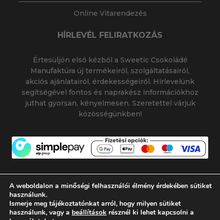
Online Vitarendezés
HÍRLEVÉL FELIRATKOZÁS
Értesüljön első kézből a Sweetic Csokoládé
Manufaktúra új termékeiről, szolgáltatásairól,
akciós ajánlatairól, érdekességeiről. Hírlevelünk
segítségével fontos és naprakész információkhoz
juthat gyorsan, kényelmesen. Szeretettel várjuk
közösségünkben!
A weboldalon a minőségi felhasználói élmény érdekében sütiket
használunk.
Ismerje meg tájékoztatónkat arról, hogy milyen sütiket
© 2026 SWEETIC CSOKOLÁDÉ MANUFAKTÚRA
használunk, vagy a
beállítások
résznél ki lehet kapcsolni a
|
|
SWEETIC@SWEETIC.HU