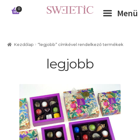
Ugrás
Kilépés
0
Menü
a
a
navigációhoz
tartalomba
Expand 
RÓLUNK
Kezdőlap
“legjobb” címkével rendelkező termékek
Expand 
WEBSHOP
legjobb
Expand 
CÉGEKNEK
INFORMÁCIÓK
KAPCSOLAT