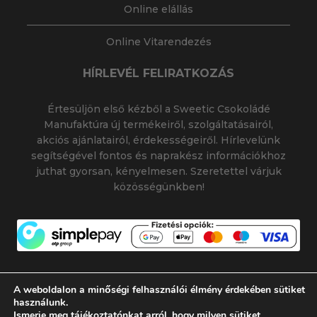
Online elállás
Online Vitarendezés
HÍRLEVÉL FELIRATKOZÁS
Értesüljön első kézből a Sweetic Csokoládé
Manufaktúra új termékeiről, szolgáltatásairól,
akciós ajánlatairól, érdekességeiről. Hírlevelünk
segítségével fontos és naprakész információkhoz
juthat gyorsan, kényelmesen. Szeretettel várjuk
közösségünkben!
A weboldalon a minőségi felhasználói élmény érdekében sütiket
használunk.
Ismerje meg tájékoztatónkat arról, hogy milyen sütiket
© 2026 SWEETIC CSOKOLÁDÉ MANUFAKTÚRA