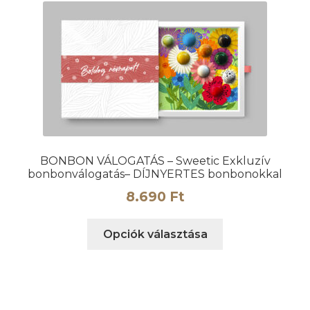
van.
A
változatok
a
termékoldalon
választhatók
ki
BONBON VÁLOGATÁS – Sweetic Exkluzív
bonbonválogatás– DÍJNYERTES bonbonokkal
8.690
Ft
Ennek
Opciók választása
a
terméknek
több
variációja