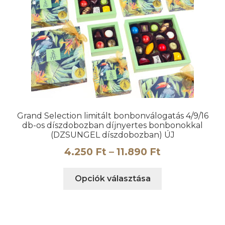
változatok
a
termékoldalon
választhatók
ki
Grand Selection limitált bonbonválogatás 4/9/16
db-os díszdobozban díjnyertes bonbonokkal
(DZSUNGEL díszdobozban) ÚJ
Ártartomány
4.250
Ft
–
11.890
Ft
4.250 Ft
Ennek
Opciók választása
-
a
11.890 Ft
terméknek
több
variációja