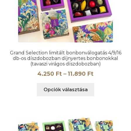
Grand Selection limitált bonbonválogatás 4/9/16
db-os díszdobozban díjnyertes bonbonokkal
(tavaszi virágos díszdobozban)
Ártartomány
4.250
Ft
–
11.890
Ft
4.250 Ft
Ennek
Opciók választása
-
a
11.890 Ft
terméknek
több
variációja
van.
A