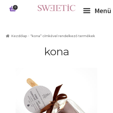
Ugrás
Kilépés
0
Menü
a
a
navigációhoz
tartalomba
Expand 
RÓLUNK
Kezdőlap
“kona” címkével rendelkező termékek
Expand 
WEBSHOP
kona
Expand 
CÉGEKNEK
INFORMÁCIÓK
KAPCSOLAT