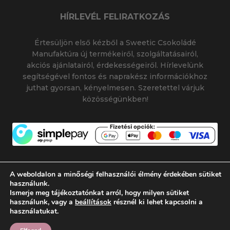
HÍRLEVÉL FELIRATKOZÁS
Értesüljön első kézből a Sweetic Csokoládé
Manufaktúra új termékeiről, szolgáltatásairól,
akciós ajánlatairól, érdekességeiről. Hírlevelünk
segítségével fontos és naprakész információkhoz
juthat gyorsan, kényelmesen. Szeretettel várjuk
közösségünkben!
A weboldalon a minőségi felhasználói élmény érdekében sütiket
használunk.
Ismerje meg tájékoztatónkat arról, hogy milyen sütiket
© 2026 SWEETIC CSOKOLÁDÉ MANUFAKTÚRA
használunk, vagy a
beállítások
résznél ki lehet kapcsolni a
|
|
SWEETIC@SWEETIC.HU
használatukat.
Készítette:
Flamich Gábor