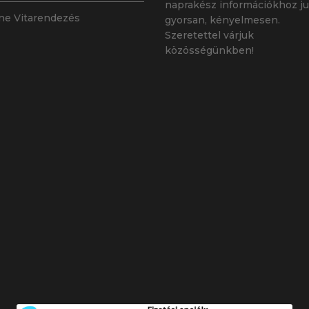
naprakész információkhoz ju
ne Vitarendezés
gyorsan, kényelmesen.
Szeretettel várjuk
közösségünkben!