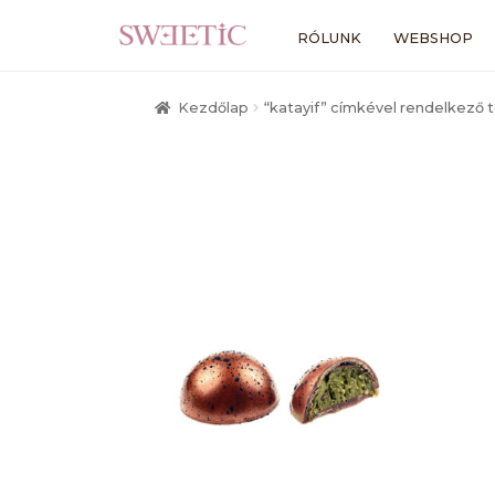
Ugrás
Kilépés
RÓLUNK
WEBSHOP
a
a
navigációhoz
tartalomba
Kezdőlap
“katayif” címkével rendelkező