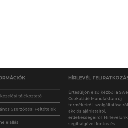
ORMÁCIÓK
HÍRLEVÉL FELIRATKOZÁ
Értesüljön első kézből a Swe
kezelési tájékoztató
Csokoládé Manufaktúra új
termékeiről, szolgáltatásairól
lános Szerződési Feltételek
akciós ajánlatairól,
érdekességeiről. Hírlevelünk
ne elállás
segítségével fontos és