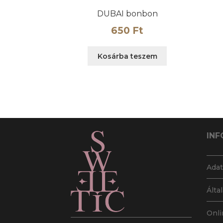
DUBAI bonbon
650
Ft
Kosárba teszem
INF
Adat
Álta
Onli