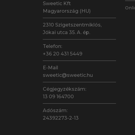
Sweetic Kft
Onli
Magyarország (HU)
2310 Szigetszentmiklós,
Jókai utca 35. A. ép.
Telefon:
+36 20 431 5449
E-Mail
sweetic@sweetic.hu
Cégjegyzékszám:
13 09 164700
Adószám:
24392273-2-13