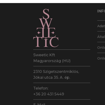
INF
Adat
Álta
Onli
Sweetic Kft
Onli
Magyarország (HU)
2310 Szigetszentmiklós,
Jókai utca 35. A. ép.
Telefon:
+36 20 431 5449
E-Mail