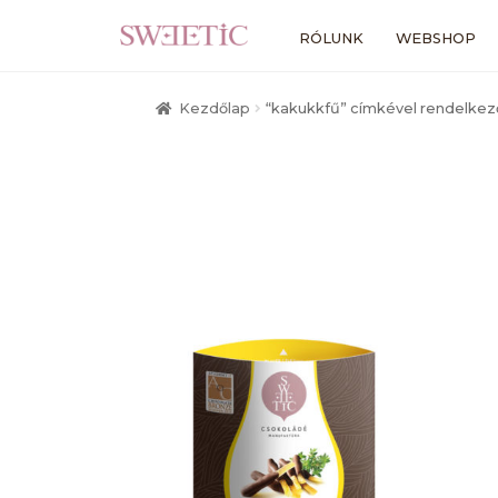
Ugrás
Kilépés
RÓLUNK
WEBSHOP
a
a
navigációhoz
tartalomba
Kezdőlap
“kakukkfű” címkével rendelke