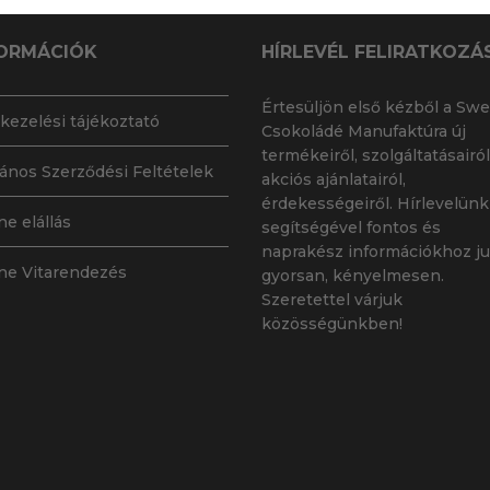
ORMÁCIÓK
HÍRLEVÉL FELIRATKOZÁ
Értesüljön első kézből a Swe
kezelési tájékoztató
Csokoládé Manufaktúra új
termékeiről, szolgáltatásairól
lános Szerződési Feltételek
akciós ajánlatairól,
érdekességeiről. Hírlevelünk
ne elállás
segítségével fontos és
naprakész információkhoz ju
ne Vitarendezés
gyorsan, kényelmesen.
Szeretettel várjuk
közösségünkben!