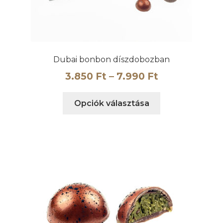
Dubai bonbon díszdobozban
Ártartomány
3.850
Ft
–
7.990
Ft
3.850 Ft
Ennek
Opciók választása
-
a
7.990 Ft
terméknek
több
variációja
van.
A
változatok
a
termékoldalon
választhatók