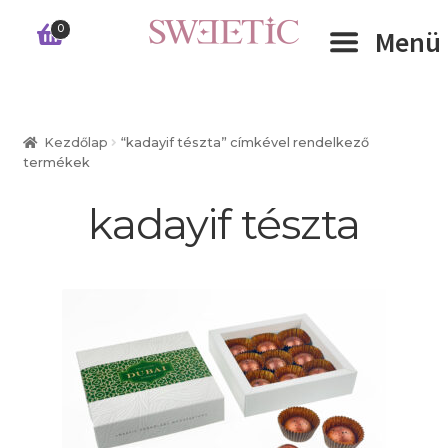
Ugrás
Kilépés
0
Menü
a
a
navigációhoz
tartalomba
Expand 
RÓLUNK
Kezdőlap
“kadayif tészta” címkével rendelkező
termékek
Expand 
WEBSHOP
kadayif tészta
Expand 
CÉGEKNEK
INFORMÁCIÓK
KAPCSOLAT