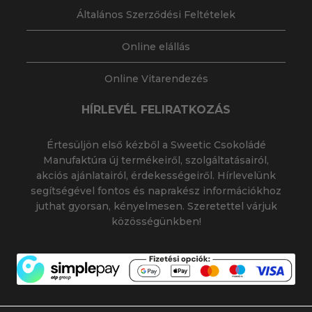
Általános Szerződési Feltételek
Online elállás
Online Vitarendezés
HÍRLEVÉL FELIRATKOZÁS
Értesüljön első kézből a Sweetic Csokoládé
Manufaktúra új termékeiről, szolgáltatásairól,
akciós ajánlatairól, érdekességeiről. Hírlevelünk
segítségével fontos és naprakész információkhoz
juthat gyorsan, kényelmesen. Szeretettel várjuk
közösségünkben!