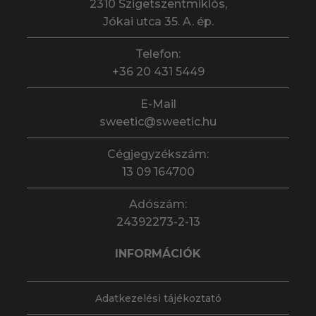
2310 Szigetszentmiklós,
Jókai utca 35. A. ép.
Telefon:
+36 20 431 5449
E-Mail
sweetic@sweetic.hu
Cégjegyzékszám:
13 09 164700
Adószám:
24392273-2-13
INFORMÁCIÓK
Adatkezelési tájékoztató