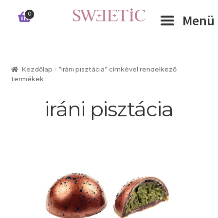
Ugrás
Kilépés
0
Menü
a
a
navigációhoz
tartalomba
Expand 
RÓLUNK
Kezdőlap
“iráni pisztácia” címkével rendelkező
termékek
Expand 
WEBSHOP
iráni pisztácia
Expand 
CÉGEKNEK
INFORMÁCIÓK
KAPCSOLAT