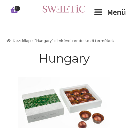
Ugrás
Kilépés
0
Menü
a
a
navigációhoz
tartalomba
Expand 
RÓLUNK
Kezdőlap
“Hungary” címkével rendelkező termékek
Expand 
WEBSHOP
Hungary
Expand 
CÉGEKNEK
INFORMÁCIÓK
KAPCSOLAT