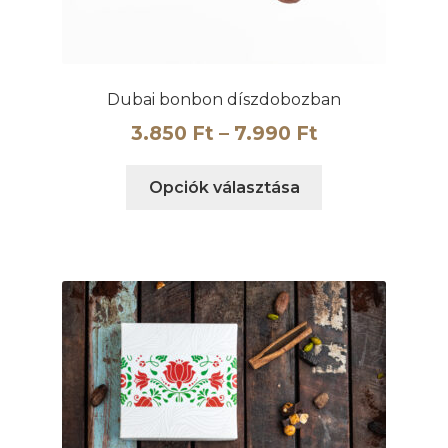
Dubai bonbon díszdobozban
Ártartomány
3.850
Ft
–
7.990
Ft
3.850 Ft
Ennek
Opciók választása
-
a
7.990 Ft
terméknek
több
variációja
van.
A
változatok
a
termékoldalon
választhatók