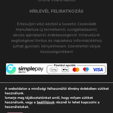
Online Vitarendezés
HÍRLEVÉL FELIRATKOZÁS
Értesüljön első kézből a Sweetic Csokoládé
Manufaktúra új termékeiről, szolgáltatásairól,
akciós ajánlatairól, érdekességeiről. Hírlevelünk
segítségével fontos és naprakész információkhoz
juthat gyorsan, kényelmesen. Szeretettel várjuk
közösségünkben!
A weboldalon a minőségi felhasználói élmény érdekében sütiket
használunk.
Ismerje meg tájékoztatónkat arról, hogy milyen sütiket
© 2026 SWEETIC CSOKOLÁDÉ MANUFAKTÚRA
használunk, vagy a
beállítások
résznél ki lehet kapcsolni a
|
|
SWEETIC@SWEETIC.HU
használatukat.