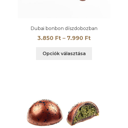
Dubai bonbon díszdobozban
Ártartomány
3.850
Ft
–
7.990
Ft
3.850 Ft
Ennek
Opciók választása
-
a
7.990 Ft
terméknek
több
variációja
van.
A
változatok
a
termékoldalon
választhatók