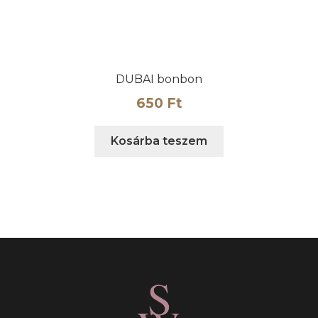
ki
DUBAI bonbon
650
Ft
Kosárba teszem