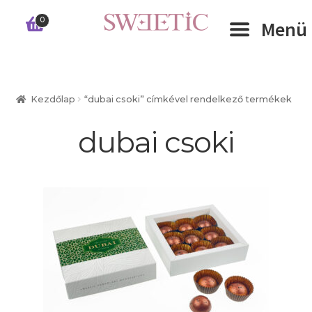
Ugrás
Kilépés
0
Menü
a
a
navigációhoz
tartalomba
Expand 
RÓLUNK
Kezdőlap
“dubai csoki” címkével rendelkező termékek
Expand 
WEBSHOP
dubai csoki
Expand 
CÉGEKNEK
INFORMÁCIÓK
KAPCSOLAT