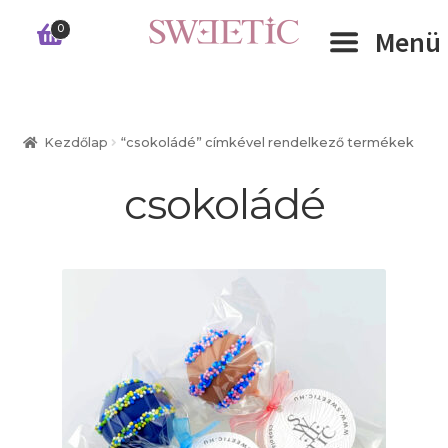
Ugrás
Kilépés
0
Menü
a
a
navigációhoz
tartalomba
Expand 
RÓLUNK
Kezdőlap
“csokoládé” címkével rendelkező termékek
Expand 
WEBSHOP
csokoládé
Expand 
CÉGEKNEK
INFORMÁCIÓK
KAPCSOLAT