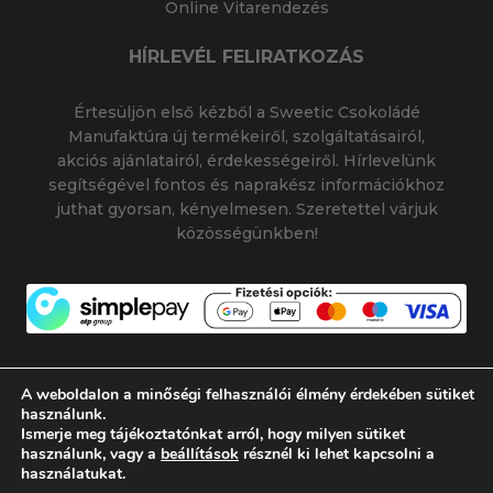
Online Vitarendezés
HÍRLEVÉL FELIRATKOZÁS
Értesüljön első kézből a Sweetic Csokoládé
Manufaktúra új termékeiről, szolgáltatásairól,
akciós ajánlatairól, érdekességeiről. Hírlevelünk
segítségével fontos és naprakész információkhoz
juthat gyorsan, kényelmesen. Szeretettel várjuk
közösségünkben!
A weboldalon a minőségi felhasználói élmény érdekében sütiket
használunk.
Ismerje meg tájékoztatónkat arról, hogy milyen sütiket
© 2026 SWEETIC CSOKOLÁDÉ MANUFAKTÚRA
használunk, vagy a
beállítások
résznél ki lehet kapcsolni a
|
|
SWEETIC@SWEETIC.HU
használatukat.