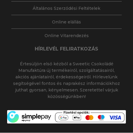
Általános Szerződési Feltételek
Online elállás
Online Vitarendezés
HÍRLEVÉL FELIRATKOZÁS
Értesüljön első kézből a Sweetic Csokoládé
Manufaktúra új termékeiről, szolgáltatásairól,
akciós ajánlatairól, érdekességeiről. Hírlevelünk
segítségével fontos és naprakész információkhoz
juthat gyorsan, kényelmesen. Szeretettel várjuk
közösségünkben!