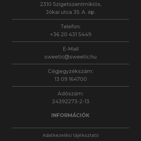
2310 Szigetszentmiklós,
Jókai utca 35. A. ép.
Telefon:
+36 20 431 5449
E-Mail
sweetic@sweetic.hu
Cégjegyzékszám:
13 09 164700
Adószám:
24392273-2-13
INFORMÁCIÓK
Adatkezelési tájékoztató