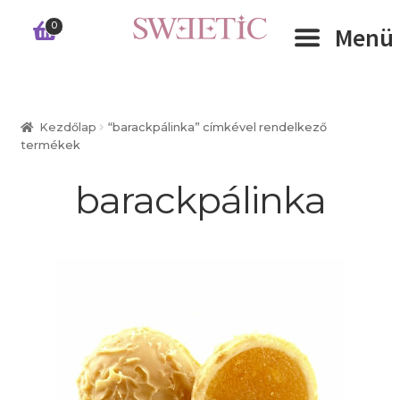
Ugrás
Kilépés
0
Menü
a
a
navigációhoz
tartalomba
Expand 
RÓLUNK
Kezdőlap
“barackpálinka” címkével rendelkező
termékek
Expand 
WEBSHOP
barackpálinka
Expand 
CÉGEKNEK
INFORMÁCIÓK
KAPCSOLAT