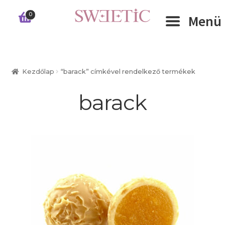
Ugrás
Kilépés
0
Menü
a
a
navigációhoz
tartalomba
Expand 
RÓLUNK
Kezdőlap
“barack” címkével rendelkező termékek
Expand 
WEBSHOP
barack
Expand 
CÉGEKNEK
INFORMÁCIÓK
KAPCSOLAT