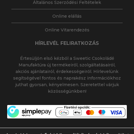
Általános Szerződési Feltételek
Online elállás
Online Vitarendezés
HÍRLEVÉL FELIRATKOZÁS
Értesüljön első kézből a Sweetic Csokoládé
Manufaktúra új termékeiről, szolgáltatásairól,
akciós ajánlatairól, érdekességeiről. Hírlevelünk
segítségével fontos és naprakész információkhoz
juthat gyorsan, kényelmesen. Szeretettel várjuk
közösségünkben!