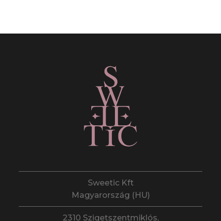
Sweetic Kft
Magyarország (HU)
2310 Szigetszentmiklós,