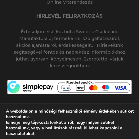
Online Vitarendezés
HÍRLEVÉL FELIRATKOZÁS
Értesüljön első kézből a Sweetic Csokoládé
Manufaktúra új termékeiről, szolgáltatásairól,
akciós ajánlatairól, érdekességeiről. Hírlevelünk
segítségével fontos és naprakész információkhoz
juthat gyorsan, kényelmesen. Szeretettel várjuk
közösségünkben!
A weboldalon a minőségi felhasználói élmény érdekében sütiket
használunk.
Ismerje meg tájékoztatónkat arról, hogy milyen sütiket
© 2026 SWEETIC CSOKOLÁDÉ MANUFAKTÚRA
használunk, vagy a
beállítások
résznél ki lehet kapcsolni a
|
|
SWEETIC@SWEETIC.HU
használatukat.