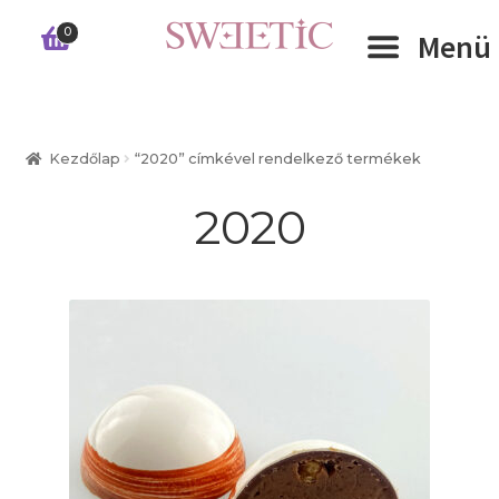
Ugrás
Kilépés
0
Menü
a
a
navigációhoz
tartalomba
Expand 
RÓLUNK
Kezdőlap
“2020” címkével rendelkező termékek
Expand 
WEBSHOP
2020
Expand 
CÉGEKNEK
INFORMÁCIÓK
KAPCSOLAT