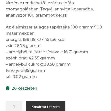
kimérve rendelhető, lezárt celofán
csomagolásban. Tegyél annyit a kosaradba,
ahányszor 100 grammot kérsz!
Az élelmiszer átlagos tápértéke 100 gramm/100
ml termékben
energia: 1891.19 kJ / 451.36 kcal
zsír: 26.75 gramm
– amelyből telített zsírsavak: 16.71 gramm
szénhidrát: 42.35 gramm
– amelyből cukrok: 30.58 gramm
fehérje: 5.85 gramm
só: 0.02 gramm
26 készleten
Drazsé
Kosárba teszem
–