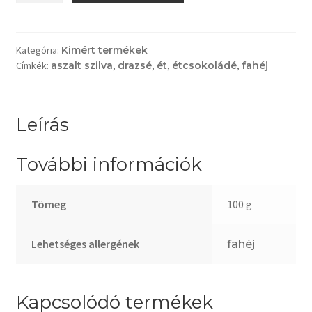
Aszalt
szilva
fahéjjal,
Kategória:
Kimért termékek
Címkék:
aszalt szilva
,
drazsé
,
ét
,
étcsokoládé
,
fahéj
étcsokoládéban
(100g)
mennyiség
Leírás
További információk
Tömeg
100 g
Lehetséges allergének
fahéj
Kapcsolódó termékek