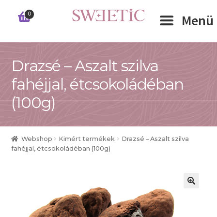
Ugrás
Kilépés
0
Menü
a
a
navigációhoz
tartalomba
Expand 
Drazsé – Aszalt szilva
RÓLUNK
fahéjjal, étcsokoládéban
Expand 
WEBSHOP
(100g)
Expand 
CÉGEKNEK
Webshop
Kimért termékek
Drazsé – Aszalt szilva
INFORMÁCIÓK
fahéjjal, étcsokoládéban (100g)
KAPCSOLAT