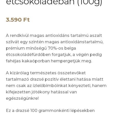
étcsokoládéban (100g)
3.590
Ft
A rendkívül magas antioxidáns tartalmú aszalt
szilvát egy szintén magas antioxidánstartalmú,
prémium minőségű 70%-os belga
étcsokoládéfürdőben forgatjuk, a végén pedig
fahéjas kakaóporban hempergetjük meg.
A kizárólag természetes összetevőket
tartalmazó drazsé pozitív élettani hatása miatt
nem csak az ízlelőbimbóinkat kényezteti, hanem
kifejezetten jótékony hatással van
egészségünkre!
Ez a drazsé 100 grammonkénti lépésekben