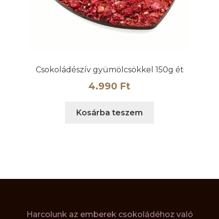
Csokoládészív gyümölcsökkel 150g ét
4.990
Ft
Kosárba teszem
Harcolunk az emberek csokoládéhoz való