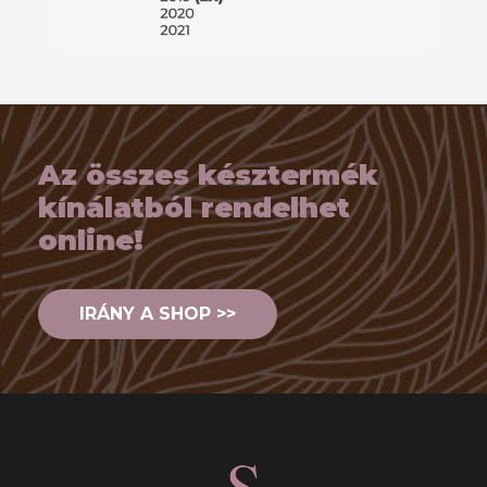
Az összes késztermék
kínálatból rendelhet
online!
IRÁNY A SHOP >>