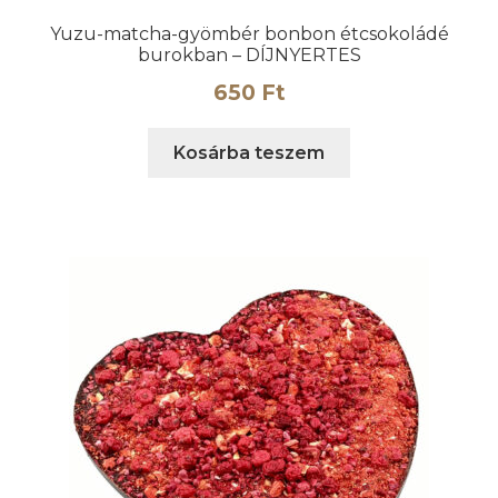
Yuzu-matcha-gyömbér bonbon étcsokoládé
burokban – DÍJNYERTES
650
Ft
Kosárba teszem