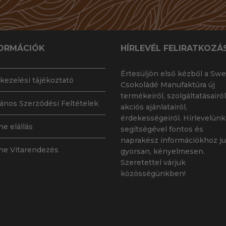
ORMÁCIÓK
HÍRLEVÉL FELIRATKOZÁ
Értesüljön első kézből a Swe
kezelési tájékoztató
Csokoládé Manufaktúra új
termékeiről, szolgáltatásairól
lános Szerződési Feltételek
akciós ajánlatairól,
érdekességeiről. Hírlevelünk
ne elállás
segítségével fontos és
naprakész információkhoz ju
ne Vitarendezés
gyorsan, kényelmesen.
Szeretettel várjuk
közösségünkben!