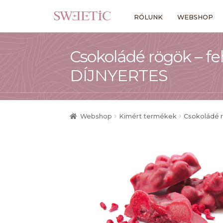
Ugrás
Kilépés
RÓLUNK
WEBSHOP
a
a
navigációhoz
tartalomba
Csokoládé rögök – fe
DÍJNYERTES
Webshop
Kimért termékek
Csokoládé r