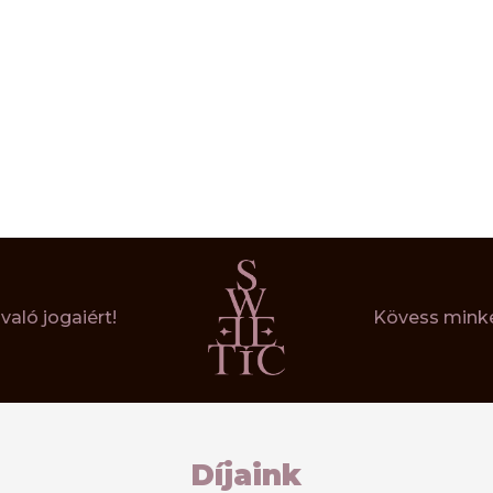
aló jogaiért!
Kövess minke
Díjaink