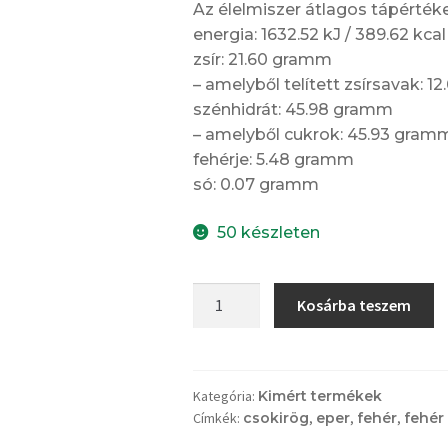
Az élelmiszer átlagos tápérté
energia: 1632.52 kJ / 389.62 kcal
zsír: 21.60 gramm
– amelyből telített zsírsavak: 
szénhidrát: 45.98 gramm
– amelyből cukrok: 45.93 gram
fehérje: 5.48 gramm
só: 0.07 gramm
50 készleten
Csokoládé
Kosárba teszem
rögök
–
fehér,
piros
Kategória:
Kimért termékek
Címkék:
csokirög
,
eper
,
fehér
,
fehér
gyümölcsökkel
(100