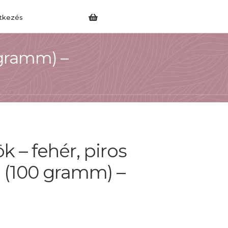
tkezés
 gramm) –
 – fehér, piros
 (100 gramm) –