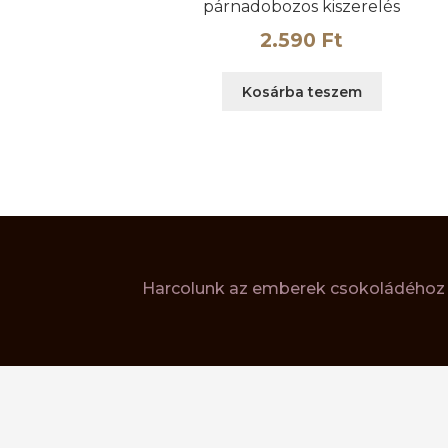
párnadobozos kiszerelés
2.590
Ft
Kosárba teszem
Harcolunk az emberek csokoládéhoz v