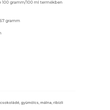
ke 100 gramm/100 ml termékben
12.67 gramm
m
 csokoládé
,
gyümölcs
,
málna
,
ribizli