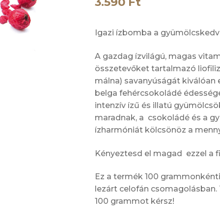
3.590
Ft
Igazi ízbomba a gyümölcskedv
A gazdag ízvilágú, magas vitam
összetevőket tartalmazó liofilizá
málna) savanyúságát kiválóan
belga fehércsokoládé édesség
intenzív ízű és illatú gyümölc
maradnak, a csokoládé és a gy
ízharmóniát kölcsönöz a menny
Kényeztesd el magad ezzel a 
Ez a termék 100 grammonkénti
lezárt celofán csomagolásban. 
100 grammot kérsz!