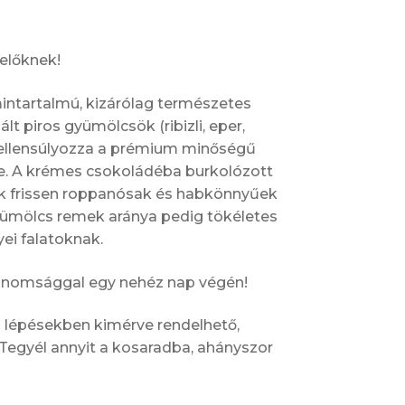
előknek!
intartalmú, kizárólag természetes
lt piros gyümölcsök (ribizli, eper,
 ellensúlyozza a prémium minőségű
e. A krémes csokoládéba burkolózott
sök frissen roppanósak és habkönnyűek
ümölcs remek aránya pedig tökéletes
ei falatoknak.
finomsággal egy nehéz nap végén!
 lépésekben kimérve rendelhető,
Tegyél annyit a kosaradba, ahányszor