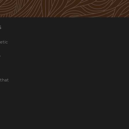
S
etic
,
that