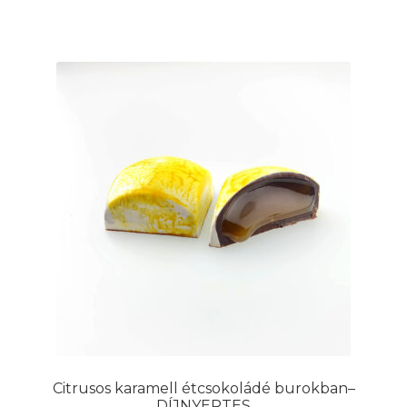
Citrusos karamell étcsokoládé burokban–
DÍJNYERTES