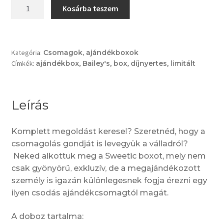
Ajándék
Kosárba teszem
box
-
piros
mennyiség
Kategória:
Csomagok, ajándékboxok
Címkék:
ajándékbox
,
Bailey's
,
box
,
díjnyertes
,
limitált
Leírás
Komplett megoldást keresel? Szeretnéd, hogy a
csomagolás gondját is levegyük a válladról?
Neked alkottuk meg a Sweetic boxot, mely nem
csak gyönyörű, exkluzív, de a megajándékozott
személy is igazán különlegesnek fogja érezni egy
ilyen csodás ajándékcsomagtól magát.
A doboz tartalma: