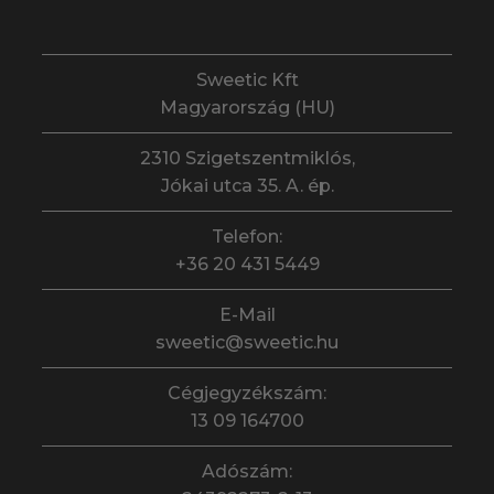
Sweetic Kft
Magyarország (HU)
2310 Szigetszentmiklós,
Jókai utca 35. A. ép.
Telefon:
+36 20 431 5449
E-Mail
sweetic@sweetic.hu
Cégjegyzékszám:
13 09 164700
Adószám: