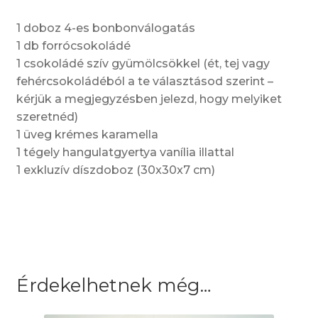
1 doboz 4-es bonbonválogatás
1 db forrócsokoládé
1 csokoládé szív gyümölcsökkel (ét, tej vagy
fehércsokoládéból a te választásod szerint –
kérjük a megjegyzésben jelezd, hogy melyiket
szeretnéd)
1 üveg krémes karamella
1 tégely hangulatgyertya vanília illattal
1 exkluzív díszdoboz (30x30x7 cm)
Érdekelhetnek még…