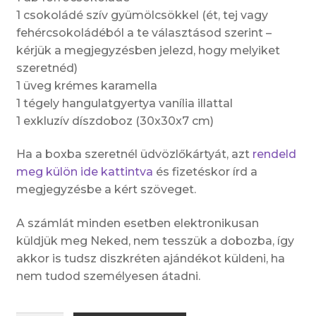
1 csokoládé szív gyümölcsökkel (ét, tej vagy
fehércsokoládéból a te választásod szerint –
kérjük a megjegyzésben jelezd, hogy melyiket
szeretnéd)
1 üveg krémes karamella
1 tégely hangulatgyertya vanília illattal
1 exkluzív díszdoboz (30x30x7 cm)
Ha a boxba szeretnél üdvözlőkártyát, azt
rendeld
meg külön ide kattintva
és fizetéskor írd a
megjegyzésbe a kért szöveget.
A számlát minden esetben elektronikusan
küldjük meg Neked, nem tesszük a dobozba, így
akkor is tudsz diszkréten ajándékot küldeni, ha
nem tudod személyesen átadni.