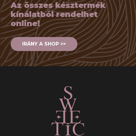
Az összes késztermék
kínálatból rendelhet
online!
IRÁNY A SHOP >>