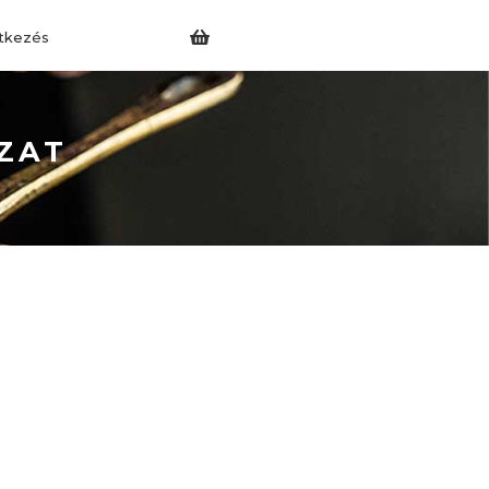
tkezés
ZAT