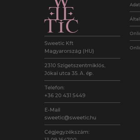
Adat
Álta
Onli
Sweetic Kft
Onli
Magyarország (HU)
2310 Szigetszentmiklós,
Jókai utca 35. A. ép.
Telefon:
+36 20 431 5449
E-Mail
sweetic@sweetic.hu
Cégjegyzékszám:
13 09 164700