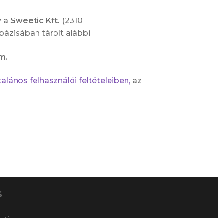
y a
Sweetic Kft.
(2310
bázisában tárolt alábbi
ím.
alános felhasználói feltételeiben,
az
S