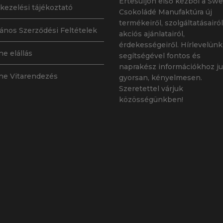
Értesüljön első kézből a Swe
kezelési tájékoztató
Csokoládé Manufaktúra új
termékeiről, szolgáltatásairól
lános Szerződési Feltételek
akciós ajánlatairól,
érdekességeiről. Hírlevelünk
ne elállás
segítségével fontos és
naprakész információkhoz ju
ne Vitarendezés
gyorsan, kényelmesen.
Szeretettel várjuk
közösségünkben!