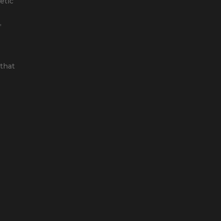
etic
,
that