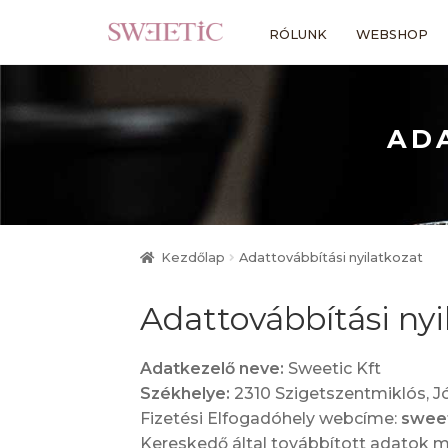
Ugrás
Kilépés
RÓLUNK
WEBSHOP
a
a
navigációhoz
tartalomba
AD
Kezdőlap
Adattovábbítási nyilatkozat
Adattovábbítási nyi
Adatkezelő neve:
Sweetic Kft
Székhelye:
2310 Szigetszentmiklós, Jók
Fizetési Elfogadóhely webcíme:
sweet
Kereskedő által továbbított adatok