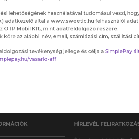
ési lehetőségének használatával tudomásul veszi, hog
.) adatkezelő által a
www.sweetic.hu
felhasználói adat
az
OTP Mobil Kft.
, mint
adatfeldolgozó részére
.
k köre az alábbi:
név, email, számlázási cím, szállítási c
eldolgozási tevékenység jellege és célja a
SimplePay ált
implepay.hu/vasarlo-aff
ORMÁCIÓK
HÍRLEVÉL FELIRATKOZÁ