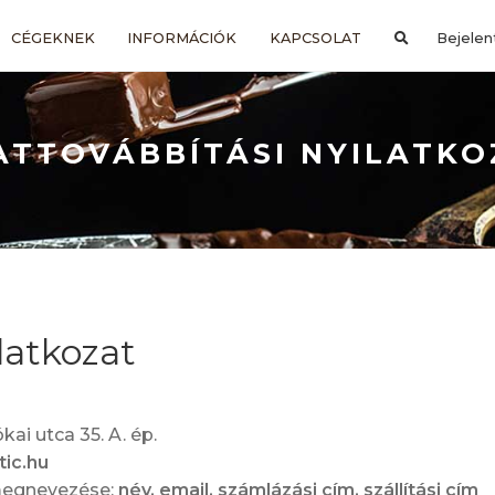
CÉGEKNEK
INFORMÁCIÓK
KAPCSOLAT
Bejelen
ATTOVÁBBÍTÁSI NYILATKO
latkozat
ai utca 35. A. ép.
ic.hu
 megnevezése:
név, email, számlázási cím, szállítási cím